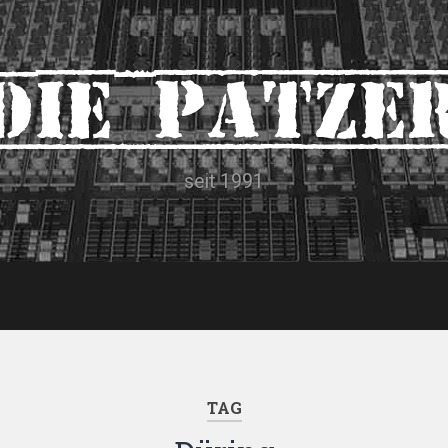
Die Patze
seit 1991
TAG