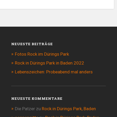
NEUESTE BEITRÄGE
Fotos Rock im Dürings Park
Rock in Dürings Park in Baden 2022
Lebenszeichen: Probeabend mal anders
NEUESTE KOMMENTARE
Die Patzer
zu
Rock in Dürings Park, Baden