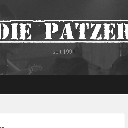
Die Patze
seit 1991